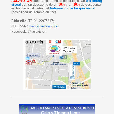
AULAVISIÓN
ofrece a las familias del colegio: Un
Screening
visual
con un descuento de un
50%
y un
10%
de descuento
en las mensualidades del
tratamiento de Terapia visual
(posibilidad de Terapia on-line)
Pida cita:
Tf. 91-2207217;
60116649
www.aulavision.com
,
Facebook: @aul
avision