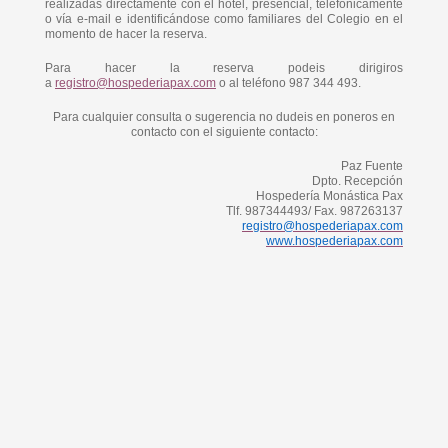
realizadas directamente con el hotel, presencial, telefónicamente
o vía e-mail e identificándose como familiares del Colegio en el
momento de hacer la reserva.
Para hacer la reserva podeis dirigiros
a
registro@hospederiapax.com
o al teléfono 987 344 493.
Para cualquier consulta o sugerencia no dudeis en poneros en
contacto con el siguiente contacto:
Paz Fuente
Dpto. Recepción
Hospedería Monástica Pax
Tlf. 987344493/ Fax. 987263137
registro@hospederiapax.com
www.hospederiapax.com